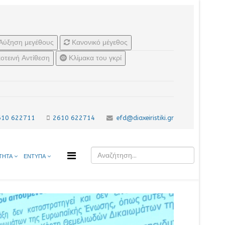
Αύξηση μεγέθους
Κανονικό μέγεθος
οτεινή Αντίθεση
Κλίμακα του γκρί
610 622711
2610 622714
efd@diaxeiristiki.gr
ΤΗΤΑ
ΕΝΤΥΠΑ