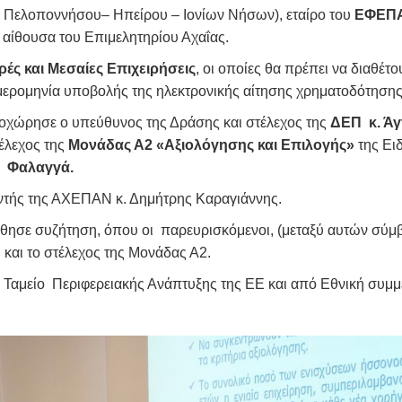
Πελοποννήσου– Ηπείρου – Ιονίων Νήσων), εταίρο του
ΕΦΕΠ
 αίθουσα του Επιμελητηρίου Αχαΐας.
ρές και Μεσαίες Επιχειρήσεις
, οι οποίες θα πρέπει να διαθέτ
ημερομηνία υποβολής της ηλεκτρονικής αίτησης χρηματοδότησης
χώρησε ο υπεύθυνος της Δράσης και στέλεχος της
ΔΕΠ κ. Ά
έλεχος της
Μονάδας Α2 «Αξιολόγησης και Επιλογής»
της Ει
 Φαλαγγά.
ντής της ΑΧΕΠΑΝ κ. Δημήτρης Καραγιάννης.
ησε συζήτηση, όπου οι παρευρισκόμενοι, (μεταξύ αυτών σύμβ
Π
και το στέλεχος της Μονάδας Α2.
Ταμείο Περιφερειακής Ανάπτυξης της ΕΕ και από Εθνική συμμ