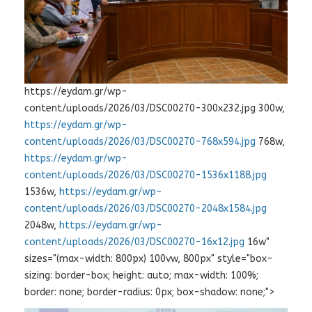
https://eydam.gr/wp-
content/uploads/2026/03/DSC00270-300x232.jpg 300w,
https://eydam.gr/wp-
content/uploads/2026/03/DSC00270-768x594.jpg
768w,
https://eydam.gr/wp-
content/uploads/2026/03/DSC00270-1536x1188.jpg
1536w,
https://eydam.gr/wp-
content/uploads/2026/03/DSC00270-2048x1584.jpg
2048w,
https://eydam.gr/wp-
content/uploads/2026/03/DSC00270-16x12.jpg
16w"
sizes="(max-width: 800px) 100vw, 800px" style="box-
sizing: border-box; height: auto; max-width: 100%;
border: none; border-radius: 0px; box-shadow: none;">