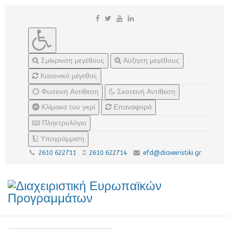
Σμίκρινση μεγέθους
Αύξηση μεγέθους
Κανονικό μέγεθος
Φωτεινή Αντίθεση
Σκοτεινή Αντίθεση
Κλίμακα του γκρί
Επαναφορά
Πληκτρολόγιο
Υπογράμμιση
2610 622711
2610 622714
efd@diaxeiristiki.gr