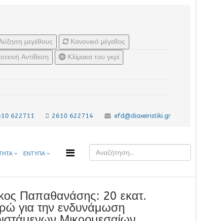
Αύξηση μεγέθους
Κανονικό μέγεθος
οτεινή Αντίθεση
Κλίμακα του γκρί
610 622711
2610 622714
efd@diaxeiristiki.gr
ΤΗΤΑ
ΕΝΤΥΠΑ
κος Παπαθανάσης: 20 εκατ.
ρώ για την ενδυνάμωση
ιστάμενων Μικρομεσαίων