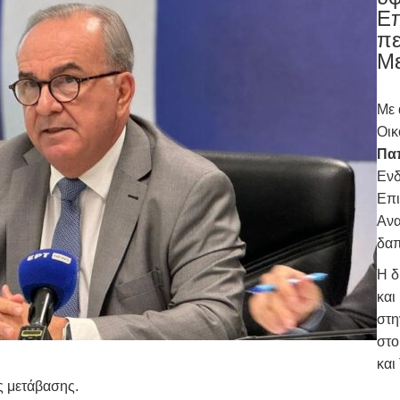
Επ
πε
Μ
Με 
Οικ
Πα
Ενδ
Επι
Ανα
δα
Η δ
και
στη
στο
και
ς μετάβασης.