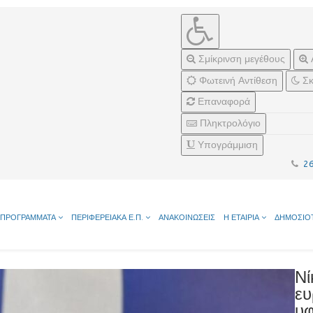
Σμίκρινση μεγέθους
Φωτεινή Αντίθεση
Σκ
Επαναφορά
Πληκτρολόγιο
Υπογράμμιση
2
ΠΡΟΓΡΑΜΜΑΤΑ
ΠΕΡΙΦΕΡΕΙΑΚΑ Ε.Π.
ΑΝΑΚΟΙΝΩΣΕΙΣ
Η ΕΤΑΙΡΙΑ
ΔΗΜΟΣΙΟ
Νί
ευ
υφ