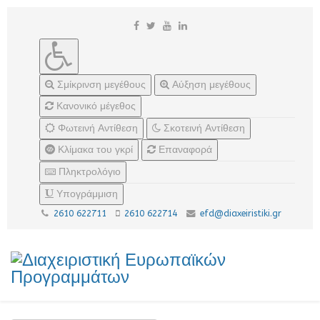
Σμίκρινση μεγέθους
Αύξηση μεγέθους
Κανονικό μέγεθος
Φωτεινή Αντίθεση
Σκοτεινή Αντίθεση
Κλίμακα του γκρί
Επαναφορά
Πληκτρολόγιο
Υπογράμμιση
2610 622711
2610 622714
efd@diaxeiristiki.gr