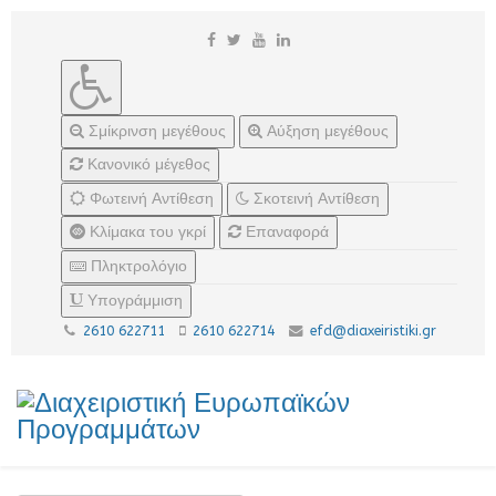
Σμίκρινση μεγέθους
Αύξηση μεγέθους
Κανονικό μέγεθος
Φωτεινή Αντίθεση
Σκοτεινή Αντίθεση
Κλίμακα του γκρί
Επαναφορά
Πληκτρολόγιο
Υπογράμμιση
2610 622711
2610 622714
efd@diaxeiristiki.gr