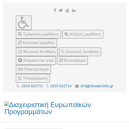
Σμίκρινση μεγέθους
Αύξηση μεγέθους
Κανονικό μέγεθος
Φωτεινή Αντίθεση
Σκοτεινή Αντίθεση
Κλίμακα του γκρί
Επαναφορά
Πληκτρολόγιο
Υπογράμμιση
2610 622711
2610 622714
efd@diaxeiristiki.gr