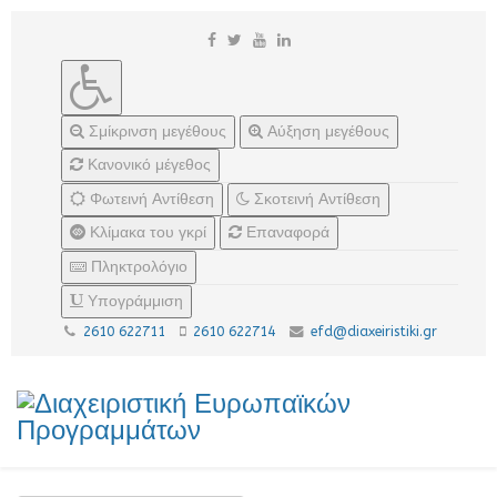
Σμίκρινση μεγέθους
Αύξηση μεγέθους
Κανονικό μέγεθος
Φωτεινή Αντίθεση
Σκοτεινή Αντίθεση
Κλίμακα του γκρί
Επαναφορά
Πληκτρολόγιο
Υπογράμμιση
2610 622711
2610 622714
efd@diaxeiristiki.gr