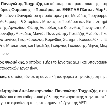
Παναγιώτης Τσιχριτζής
και σύσσωμο το προσωπικό της εταιρ
τάριος Φαρμάκης
, ο
Πρόεδρος του ΕΦΕΠΑΕ
Πλάτων Μαρλ
ΔΕ Ιωάννα Φαναριώτου η προϊσταμένη της Μονάδας Προγραμμ
η Μαλαφούρη & Σπυρίδων Μπέκας, οι Προέδροι των Επιμελητηρ
πής, Αργολίδας Φώτης Δαμούλος και Κορινθίας Παναγιώτης Λου
ουνάβης, Αρκαδίας Μαντάς Παναγιώτης, Πρεβέζης Ανδρέας Γκο
νσταντίνος Γκαρκάσουλας, Κορινθίας Σωτήρης Κουκουλάκης, 
λης Μπακατσιάς και Πρεβέζης Γεώργιος Γιολδάσης, Μηνάς Μικ
θυναν:
ιος Φαρμάκης
, ο οποίος εξήρε το έργο της ΔΕΠ και υπογράμμι
ατοδοτικών εργαλείων.
κας
, ο οποίος τόνισε τη δυναμική του φορέα στην ενίσχυση της 
ελητηρίου Αιτωλοακαρνανίας Παναγιώτης Τσιχριτζής
, ο ο
ς και στον καθοριστικό ρόλο της Διαχειριστικής στην υποστή
για το αφοσίωση τους στο σημαντικό έργο της ΔΕΠ.