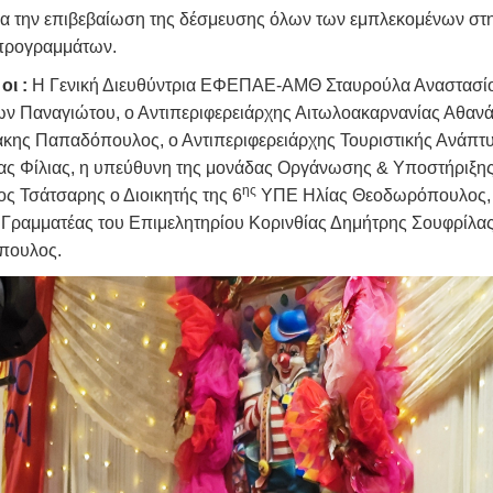
για την επιβεβαίωση της δέσμευσης όλων των εμπλεκομένων στη 
προγραμμάτων.
οι :
Η Γενική Διευθύντρια ΕΦΕΠΑΕ-ΑΜΘ Σταυρούλα Αναστασίου
 Παναγιώτου, ο Αντιπεριφερειάρχης Αιτωλοακαρνανίας Αθανά
Τάκης Παπαδόπουλος, ο Αντιπεριφερειάρχης Τουριστικής Ανάπ
ας Φίλιας, η υπεύθυνη της μονάδας Οργάνωσης & Υποστήριξης
ης
ς Τσάτσαρης ο Διοικητής της 6
ΥΠΕ Ηλίας Θεοδωρόπουλος, ο
ραμματέας του Επιμελητηρίου Κορινθίας Δημήτρης Σουφρίλας 
πουλος.