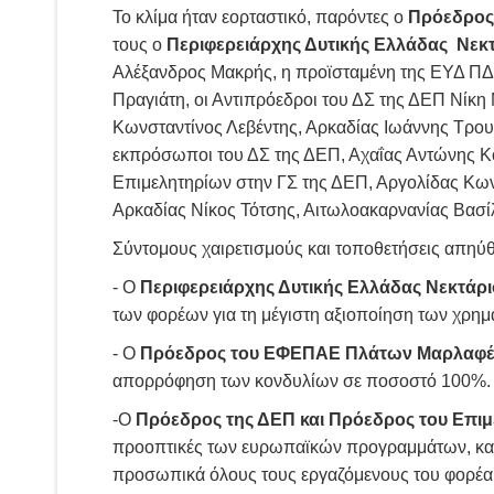
Το κλίμα ήταν εορταστικό, παρόντες ο
Πρόεδρος 
τους ο
Περιφερειάρχης Δυτικής Ελλάδας
Νεκ
Αλέξανδρος Μακρής, η προϊσταμένη της ΕΥΔ Π
Πραγιάτη, οι Αντιπρόεδροι του ΔΣ της ΔΕΠ Νίκ
Κωνσταντίνος Λεβέντης, Αρκαδίας Ιωάννης Τρου
εκπρόσωποι του ΔΣ της ΔΕΠ, Αχαΐας Αντώνης Κ
Επιμελητηρίων στην ΓΣ της ΔΕΠ, Αργολίδας Κω
Αρκαδίας Νίκος Τότσης, Αιτωλοακαρνανίας Βασί
Σύντομους χαιρετισμούς και τοποθετήσεις απηύ
- Ο
Περιφερειάρχης Δυτικής Ελλάδας Νεκτάρ
των φορέων για τη μέγιστη αξιοποίηση των χρημ
- Ο
Πρόεδρος του ΕΦΕΠΑΕ Πλάτων Μαρλαφέ
απορρόφηση των κονδυλίων σε ποσοστό 100%.
-Ο
Πρόεδρος της ΔΕΠ και Πρόεδρος του Επιμ
προοπτικές των ευρωπαϊκών προγραμμάτων, καθώ
προσωπικά όλους τους εργαζόμενους του φορέα 