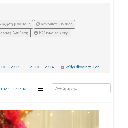
Αύξηση μεγέθους
Κανονικό μέγεθος
οτεινή Αντίθεση
Κλίμακα του γκρί
610 622711
2610 622714
efd@diaxeiristiki.gr
ΤΗΤΑ
ΕΝΤΥΠΑ