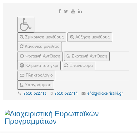
Σμίκρινση μεγέθους
Αύξηση μεγέθους
Κανονικό μέγεθος
Φωτεινή Αντίθεση
Σκοτεινή Αντίθεση
Κλίμακα του γκρί
Επαναφορά
Πληκτρολόγιο
Υπογράμμιση
2610 622711
2610 622714
efd@diaxeiristiki.gr