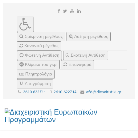
Σμίκρινση μεγέθους
Αύξηση μεγέθους
Κανονικό μέγεθος
Φωτεινή Αντίθεση
Σκοτεινή Αντίθεση
Κλίμακα του γκρί
Επαναφορά
Πληκτρολόγιο
Υπογράμμιση
2610 622711
2610 622714
efd@diaxeiristiki.gr