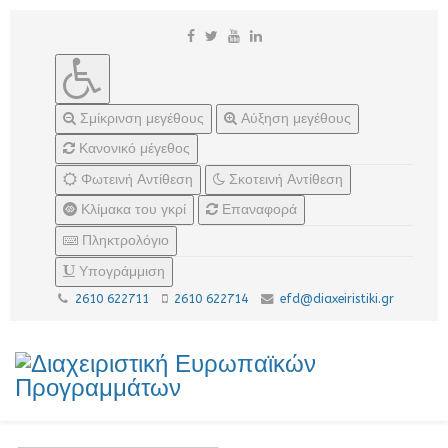
Σμίκρινση μεγέθους
Αύξηση μεγέθους
Κανονικό μέγεθος
Φωτεινή Αντίθεση
Σκοτεινή Αντίθεση
Κλίμακα του γκρί
Επαναφορά
Πληκτρολόγιο
Υπογράμμιση
2610 622711
2610 622714
efd@diaxeiristiki.gr