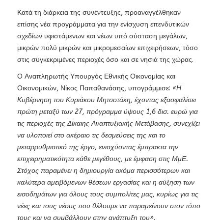
Κατά τη διάρκεια της συνέντευξης, προαναγγέλθηκαν
επίσης νέα προγράμματα για την ενίσχυση επενδυτικών
σχεδίων υφιστάμενων και νέων υπό σύσταση μεγάλων,
μικρών πολύ μικρών και μικρομεσαίων επιχειρήσεων, τόσο
στις συγκεκριμένες περιοχές όσο και σε νησιά της χώρας.
Ο Αναπληρωτής Υπουργός Εθνικής Οικονομίας και
Οικονομικών, Νίκος Παπαθανάσης, υπογράμμισε:
«Η
Κυβέρνηση του Κυριάκου Μητσοτάκη, έχοντας εξασφαλίσει
πρώτη μεταξύ των 27, πρόγραμμα ύψους 1,6 δισ. ευρώ για
τις περιοχές της Δίκαιης Αναπτυξιακής Μετάβασης, συνεχίζει
να υλοποιεί στο ακέραιο τις δεσμεύσεις της και το
μεταρρυθμιστικό της έργο, ενισχύοντας έμπρακτα την
επιχειρηματικότητα κάθε μεγέθους, με έμφαση στις ΜμΕ.
Στόχος παραμένει η δημιουργία ακόμα περισσότερων και
καλύτερα αμειβόμενων θέσεων εργασίας και η αύξηση των
εισοδημάτων για όλους τους συμπολίτες μας, κυρίως για τις
νέες και τους νέους που θέλουμε να παραμείνουν στον τόπο
τους και να συμβάλλουν στην ανάπτυξη του»
.