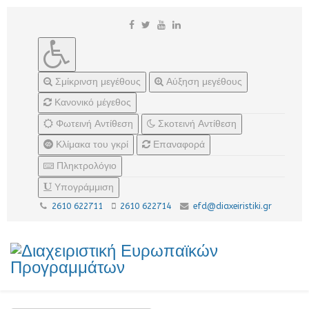
Σμίκρινση μεγέθους
Αύξηση μεγέθους
Κανονικό μέγεθος
Φωτεινή Αντίθεση
Σκοτεινή Αντίθεση
Κλίμακα του γκρί
Επαναφορά
Πληκτρολόγιο
Υπογράμμιση
2610 622711
2610 622714
efd@diaxeiristiki.gr