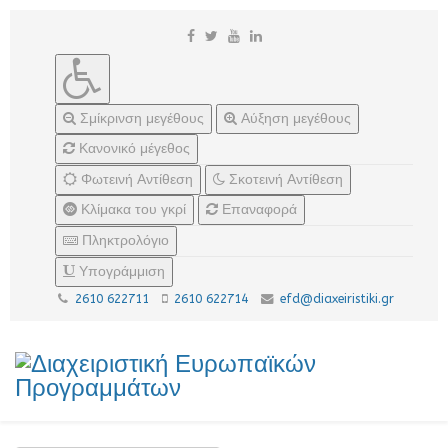
Σμίκρινση μεγέθους
Αύξηση μεγέθους
Κανονικό μέγεθος
Φωτεινή Αντίθεση
Σκοτεινή Αντίθεση
Κλίμακα του γκρί
Επαναφορά
Πληκτρολόγιο
Υπογράμμιση
2610 622711
2610 622714
efd@diaxeiristiki.gr