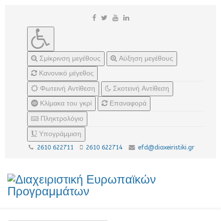
Σμίκρινση μεγέθους
Αύξηση μεγέθους
Κανονικό μέγεθος
Φωτεινή Αντίθεση
Σκοτεινή Αντίθεση
Κλίμακα του γκρί
Επαναφορά
Πληκτρολόγιο
Υπογράμμιση
2610 622711
2610 622714
efd@diaxeiristiki.gr