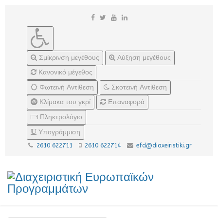
Σμίκρινση μεγέθους
Αύξηση μεγέθους
Κανονικό μέγεθος
Φωτεινή Αντίθεση
Σκοτεινή Αντίθεση
Κλίμακα του γκρί
Επαναφορά
Πληκτρολόγιο
Υπογράμμιση
2610 622711
2610 622714
efd@diaxeiristiki.gr