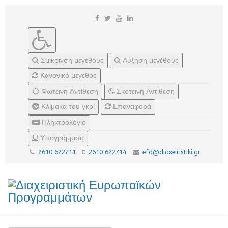
Σμίκρινση μεγέθους
Αύξηση μεγέθους
Κανονικό μέγεθος
Φωτεινή Αντίθεση
Σκοτεινή Αντίθεση
Κλίμακα του γκρί
Επαναφορά
Πληκτρολόγιο
Υπογράμμιση
2610 622711
2610 622714
efd@diaxeiristiki.gr