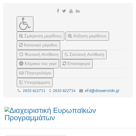
Σμίκρινση μεγέθους
Αύξηση μεγέθους
Κανονικό μέγεθος
Φωτεινή Αντίθεση
Σκοτεινή Αντίθεση
Κλίμακα του γκρί
Επαναφορά
Πληκτρολόγιο
Υπογράμμιση
2610 622711
2610 622714
efd@diaxeiristiki.gr