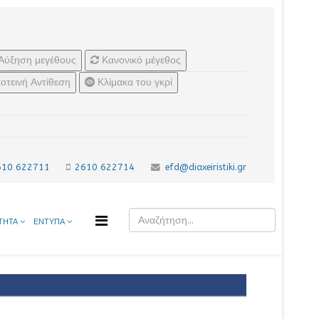
Αύξηση μεγέθους
Κανονικό μέγεθος
οτεινή Αντίθεση
Κλίμακα του γκρί
610 622711
2610 622714
efd@diaxeiristiki.gr
ΤΗΤΑ
ΕΝΤΥΠΑ