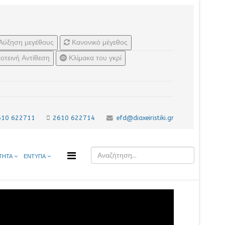
Αύξηση μεγέθους
Κανονικό μέγεθος
οτεινή Αντίθεση
Κλίμακα του γκρί
610 622711
2610 622714
efd@diaxeiristiki.gr
ΤΗΤΑ
ΕΝΤΥΠΑ