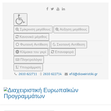
Σμίκρινση μεγέθους
Αύξηση μεγέθους
Κανονικό μέγεθος
Φωτεινή Αντίθεση
Σκοτεινή Αντίθεση
Κλίμακα του γκρί
Επαναφορά
Πληκτρολόγιο
Υπογράμμιση
2610 622711
2610 622714
efd@diaxeiristiki.gr