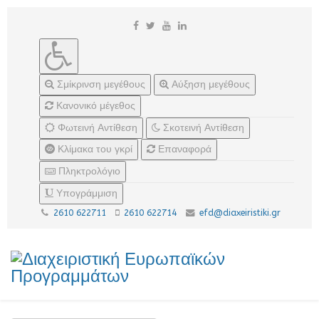
Σμίκρινση μεγέθους
Αύξηση μεγέθους
Κανονικό μέγεθος
Φωτεινή Αντίθεση
Σκοτεινή Αντίθεση
Κλίμακα του γκρί
Επαναφορά
Πληκτρολόγιο
Υπογράμμιση
2610 622711
2610 622714
efd@diaxeiristiki.gr