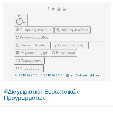
Σμίκρινση μεγέθους
Αύξηση μεγέθους
Κανονικό μέγεθος
Φωτεινή Αντίθεση
Σκοτεινή Αντίθεση
Κλίμακα του γκρί
Επαναφορά
Πληκτρολόγιο
Υπογράμμιση
2610 622711
2610 622714
efd@diaxeiristiki.gr