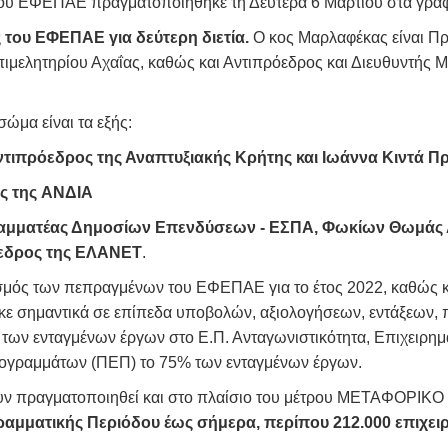
του ΕΦΕΠΑΕ πραγματοποιήθηκε τη Δευτέρα 6 Μαρτίου στα γραφ
του ΕΦΕΠΑΕ για δεύτερη διετία.
Ο κος Μαρλαφέκας είναι Πρ
μελητηρίου Αχαΐας, καθώς και Αντιπρόεδρος και Διευθυντής Μ
ώμα είναι τα εξής:
ντιπρόεδρος της Αναπτυξιακής Κρήτης και Ιωάννα Κιντά 
ρίτσης, Πρόεδρος της ΑΝΔΙΑ
ς Γραμματέας Δημοσίων Επενδύσεων - ΕΣΠΑ, Φωκίων Θωμά
όεδρος της ΕΛΑΝΕΤ
.
μός των πεπραγμένων του ΕΦΕΠΑΕ για το έτος 2022, καθώς κα
θηκε σημαντικά σε επίπεδα υποβολών, αξιολογήσεων, εντάξεων,
των ενταγμένων έργων στο Ε.Π. Ανταγωνιστικότητα, Επιχειρημα
ογραμμάτων (ΠΕΠ) το 75% των ενταγμένων έργων.
ν πραγματοποιηθεί και στο πλαίσιο του μέτρου ΜΕΤΑΦΟΡΙ
μματικής Περιόδου έως σήμερα, περίπου 212.000 επιχειρ