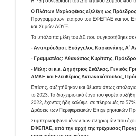
Η 75η συνεδρίαση του Διοικητικού Συμβουλίου 
Ο Πλάτων Μαρλαφέκας εξελέγη ως Πρόεδρος 
Προγραμμάτων, εταίρου του ΕΦΕΠΑΕ και του Επι
και Χυμών ΛΟΥΞ.
Τα υπόλοιπα μέλη του ΔΣ που συγκροτήθηκε σε σ
-
Αντιπρόεδροι: Ευάγγελος Καρκανάκης Α΄ Α
- Γραμματέας: Αθανάσιος Κυ
-
Μέλη: οι κ.κ. Δημήτριος Σκάλκος, Γενικό
ΑΜΚΕ και Ελευθέριος Αντωνακόπουλος, Πρ
Επίσης, συζητήθηκαν και θέματα όπως απολογισ
το 2023. Το διαχειριστικό έργο του φορέα αυξή
2022, έχοντας ήδη καλύψει σε πληρωμές το 57% 
Δράσεις των Περιφερειακών Επιχειρησιακών Πρ
Συμπεριλαμβανομένων των πληρωμών που έχου
ΕΦΕΠΑΕ, από την αρχή της τρέχουσας Προγρα
επιχειρήσεων της χώρας.