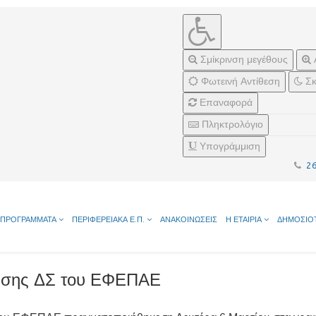
Σμίκρινση μεγέθους
Φωτεινή Αντίθεση
Σκ
Επαναφορά
Πληκτρολόγιο
Υπογράμμιση
2
ΠΡΟΓΡΑΜΜΑΤΑ
ΠΕΡΙΦΕΡΕΙΑΚΑ Ε.Π.
ΑΝΑΚΟΙΝΩΣΕΙΣ
Η ΕΤΑΙΡΙΑ
ΔΗΜΟΣΙΟ
ίασης ΔΣ του ΕΦΕΠΑΕ