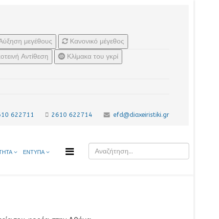
Αύξηση μεγέθους
Κανονικό μέγεθος
οτεινή Αντίθεση
Κλίμακα του γκρί
610 622711
2610 622714
efd@diaxeiristiki.gr
ΤΗΤΑ
ΕΝΤΥΠΑ