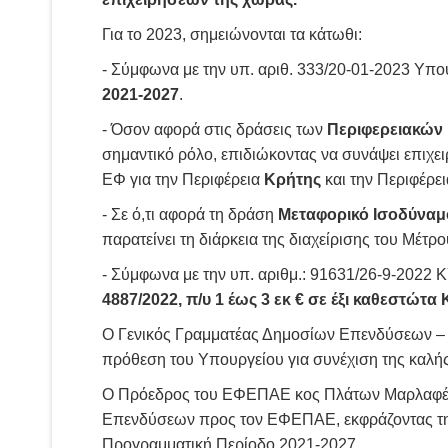
Για το 2023, σημειώνονται τα κάτωθι:
- Σύμφωνα με την υπ. αριθ. 333/20-01-2023 Υ
2021-2027
.
- Όσον αφορά στις δράσεις των
Περιφερειακών 
σημαντικό ρόλο, επιδιώκοντας να συνάψει επιχε
ΕΦ για την Περιφέρεια
Κρήτης
και την Περιφέρε
- Σε ό,τι αφορά τη δράση
Μεταφορικό Ισοδύνα
παρατείνει τη διάρκεια της διαχείρισης του Μέ
- Σύμφωνα με την υπ. αριθμ.: 91631/26-9-202
4887/2022, π/υ 1 έως 3 εκ € σε έξι καθεστώτ
Ο Γενικός Γραμματέας Δημοσίων Επενδύσεων – 
πρόθεση του Υπουργείου για συνέχιση της καλής
Ο Πρόεδρος του ΕΦΕΠΑΕ κος Πλάτων Μαρλαφέκας
Επενδύσεων προς τον ΕΦΕΠΑΕ, εκφράζοντας τη β
Προγραμματική Περίοδο 2021-2027.