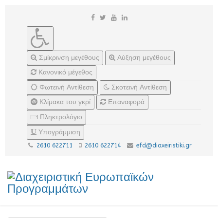
Σμίκρινση μεγέθους
Αύξηση μεγέθους
Κανονικό μέγεθος
Φωτεινή Αντίθεση
Σκοτεινή Αντίθεση
Κλίμακα του γκρί
Επαναφορά
Πληκτρολόγιο
Υπογράμμιση
2610 622711
2610 622714
efd@diaxeiristiki.gr