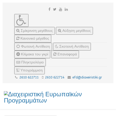
Σμίκρινση μεγέθους
Αύξηση μεγέθους
Κανονικό μέγεθος
Φωτεινή Αντίθεση
Σκοτεινή Αντίθεση
Κλίμακα του γκρί
Επαναφορά
Πληκτρολόγιο
Υπογράμμιση
2610 622711
2610 622714
efd@diaxeiristiki.gr