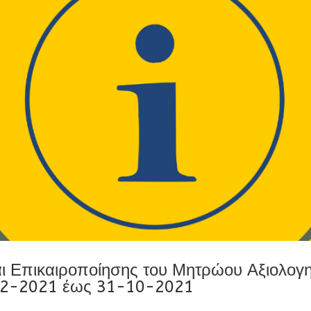
ι Επικαιροποίησης του Μητρώου Αξιολογη
02-2021 έως 31-10-2021