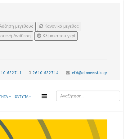
Αύξηση μεγέθους
Κανονικό μέγεθος
οτεινή Αντίθεση
Κλίμακα του γκρί
610 622711
2610 622714
efd@diaxeiristiki.gr
ΤΗΤΑ
ΕΝΤΥΠΑ