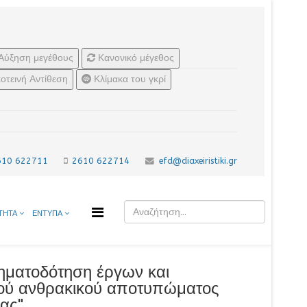
Αύξηση μεγέθους
Κανονικό μέγεθος
οτεινή Αντίθεση
Κλίμακα του γκρί
610 622711
2610 622714
efd@diaxeiristiki.gr
ΤΗΤΑ
ΕΝΤΥΠΑ
ηματοδότηση έργων και
λού ανθρακικού αποτυπώματος
ας"