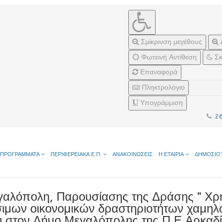
Σμίκρινση μεγέθους
Φωτεινή Αντίθεση
Σκ
Επαναφορά
Πληκτρολόγιο
Υπογράμμιση
2
ΠΡΟΓΡΑΜΜΑΤΑ
ΠΕΡΙΦΕΡΕΙΑΚΑ Ε.Π.
ΑΝΑΚΟΙΝΩΣΕΙΣ
Η ΕΤΑΙΡΙΑ
ΔΗΜΟΣΙΟ
αλόπολη, Παρουσίασης της Δράσης " Χρ
σιμων οικονομικών δραστηριοτήτων χαμη
αι στον Δήμο Μεγαλόπολης της Π.Ε Αρκαδί