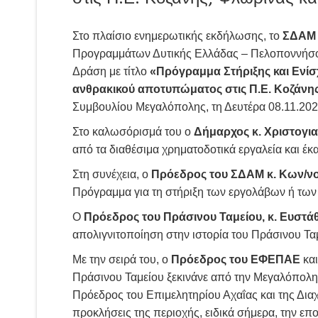
Στο πλαίσιο ενημερωτικής εκδήλωσης, το
ΣΔΑΜ
Προγραμμάτων Δυτικής Ελλάδας – Πελοποννήσου
Δράση με τίτλο
«Πρόγραμμα Στήριξης και Ενί
ανθρακικού αποτυπώματος στις Π.Ε. Κοζάνης
Συμβουλίου Μεγαλόπολης, τη Δευτέρα 08.11.202
Στο καλωσόρισμά του ο
Δήμαρχος κ. Χριστογι
από τα διαθέσιμα χρηματοδοτικά εργαλεία και έκ
Στη συνέχεια, ο
Πρόεδρος του ΣΔΑΜ
κ. Κων/ν
Πρόγραμμα για τη στήριξη των εργολάβων ή των
Ο
Πρόεδρος του Πράσινου Ταμείου, κ. Ευστά
απολιγνιτοποίηση στην ιστορία του Πράσινου Ταμ
Με την σειρά του, ο
Πρόεδρος του ΕΦΕΠΑΕ
και
Πράσινου Ταμείου ξεκινάνε από την Μεγαλόπολη,
Πρόεδρος του Επιμελητηρίου Αχαΐας και της Δια
προκλήσεις της περιοχής, ειδικά σήμερα, την επ