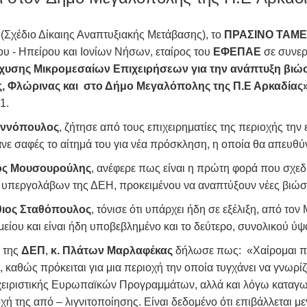
(Σχέδιο Δίκαιης Αναπτυξιακής Μετάβασης), το
ΠΡΑΣΙΝΟ ΤΑΜΕ
 - Ηπείρου και Ιονίων Νήσων, εταίρος του
ΕΦΕΠΑΕ
σε συνερ
σχυσης Μικρομεσαίων Επιχειρήσεων για την ανάπτυξη βι
, Φλώρινας και στο Δήμο Μεγαλόπολης της Π.Ε Αρκαδίας»
1.
αννόπουλος
, ζήτησε από τους επιχειρηματίες της περιοχής τη
ανε σαφές το αίτημά του για νέα πρόσκληση, η οποία θα απευθύν
ος Μουσουρούλης
, ανέφερε πως είναι η πρώτη φορά που σχεδιά
 υπεργολάβων της ΔΕΗ, προκειμένου να αναπτύξουν νέες βιώσι
θιος Σταθόπουλος
, τόνισε ότι υπάρχει ήδη σε εξέλιξη, από το
είου και είναι ήδη υποβεβλημένο και το δεύτερο, συνολικού ύψο
 της
ΔΕΠ
,
κ. Πλάτων Μαρλαφέκας
δήλωσε πως: «Χαίρομαι πο
 καθώς πρόκειται για μια περιοχή την οποία τυγχάνει να γνωρί
χειριστικής Ευρωπαϊκών Προγραμμάτων, αλλά και λόγω καταγωγ
οχή της από – λιγνιτοποίησης. Είναι δεδομένο ότι επιβάλλεται 