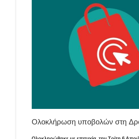
Ολοκλήρωση υποβολών στη Δράσ
Ολοκληρώθηκε με επιτυχία την Τρίτη 6 Απρ