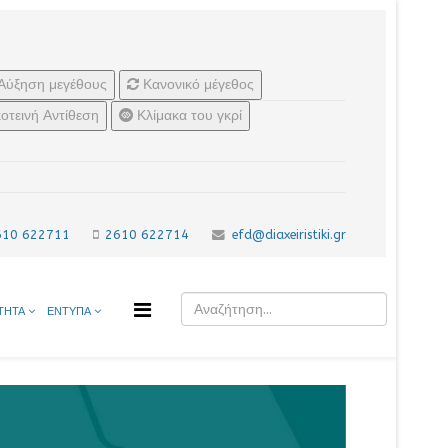
Αύξηση μεγέθους
Κανονικό μέγεθος
οτεινή Αντίθεση
Κλίμακα του γκρί
610 622711
2610 622714
efd@diaxeiristiki.gr
ΤΗΤΑ
ΕΝΤΥΠΑ