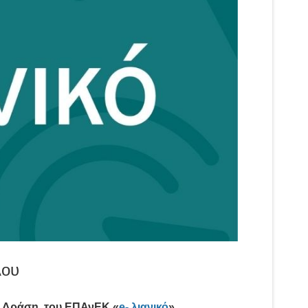
λου
τη Δράση του ΕΠΑνΕΚ «
e- λιανικό
».