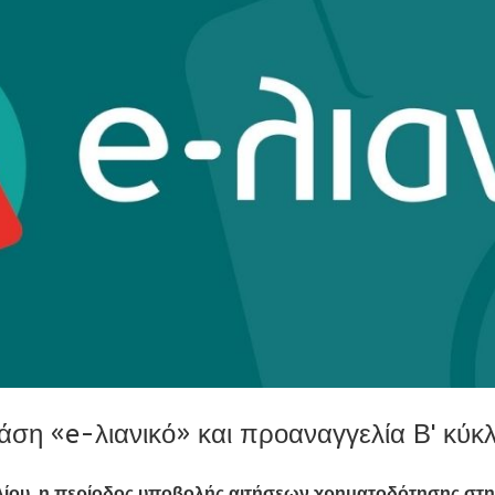
η «e-λιανικό» και προαναγγελία Β' κύκ
ιλίου, η περίοδος υποβολής αιτήσεων χρηματοδότησης σ