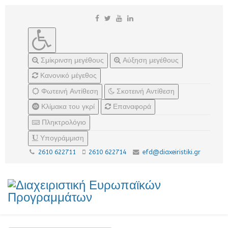
Σμίκρινση μεγέθους
Αύξηση μεγέθους
Κανονικό μέγεθος
Φωτεινή Αντίθεση
Σκοτεινή Αντίθεση
Κλίμακα του γκρί
Επαναφορά
Πληκτρολόγιο
Υπογράμμιση
2610 622711
2610 622714
efd@diaxeiristiki.gr