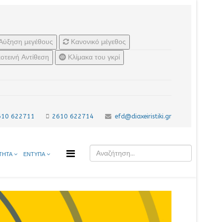
Αύξηση μεγέθους
Κανονικό μέγεθος
οτεινή Αντίθεση
Κλίμακα του γκρί
610 622711
2610 622714
efd@diaxeiristiki.gr
ΤΗΤΑ
ΕΝΤΥΠΑ