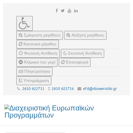
Σμίκρινση μεγέθους
Αύξηση μεγέθους
Κανονικό μέγεθος
Φωτεινή Αντίθεση
Σκοτεινή Αντίθεση
Κλίμακα του γκρί
Επαναφορά
Πληκτρολόγιο
Υπογράμμιση
2610 622711
2610 622714
efd@diaxeiristiki.gr