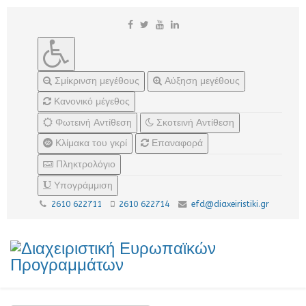
Σμίκρινση μεγέθους
Αύξηση μεγέθους
Κανονικό μέγεθος
Φωτεινή Αντίθεση
Σκοτεινή Αντίθεση
Κλίμακα του γκρί
Επαναφορά
Πληκτρολόγιο
Υπογράμμιση
2610 622711
2610 622714
efd@diaxeiristiki.gr