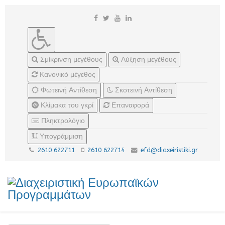
Σμίκρινση μεγέθους
Αύξηση μεγέθους
Κανονικό μέγεθος
Φωτεινή Αντίθεση
Σκοτεινή Αντίθεση
Κλίμακα του γκρί
Επαναφορά
Πληκτρολόγιο
Υπογράμμιση
2610 622711
2610 622714
efd@diaxeiristiki.gr