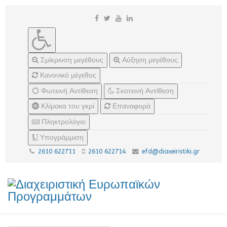
Σμίκρινση μεγέθους
Αύξηση μεγέθους
Κανονικό μέγεθος
Φωτεινή Αντίθεση
Σκοτεινή Αντίθεση
Κλίμακα του γκρί
Επαναφορά
Πληκτρολόγιο
Υπογράμμιση
2610 622711
2610 622714
efd@diaxeiristiki.gr