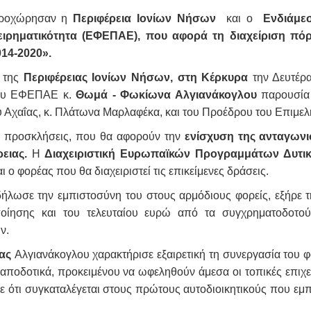
προχώρησαν η
Περιφέρεια Ιονίων Νήσων
και ο
Ενδιάμε
ειρηματικότητα (ΕΦΕΠΑΕ), που αφορά τη διαχείριση πό
14-2020».
α της
Περιφέρειας Ιονίων Νήσων, στη Κέρκυρα
την Δευτέρ
ου ΕΦΕΠΑΕ κ.
Θωμά - Φωκίωνα Αλγιανάκογλου
παρουσία 
 Αχαΐας, κ. Πλάτωνα Μαρλαφέκα, και του Προέδρου του Επιμε
ν προσκλήσεις, που θα αφορούν την
ενίσχυση της ανταγωνισ
ειας.
Η
Διαχειριστική Ευρωπαϊκών Προγραμμάτων Δυτικ
ο φορέας που θα διαχειριστεί τις επικείμενες δράσεις.
λωσε την εμπιστοσύνη του στους αρμόδιους φορείς, εξήρε τη
οποίησης και του τελευταίου ευρώ από τα συγχρηματοδοτο
ων.
νας
Αλγιανάκογλου χαρακτήρισε εξαιρετική τη συνεργασία του φ
ι αποδοτικά, προκειμένου να ωφεληθούν άμεσα οι τοπικές επιχ
 ότι συγκαταλέγεται στους πρώτους αυτοδιοικητικούς που εμπ