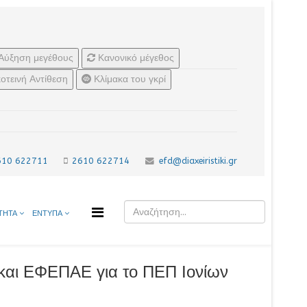
Αύξηση μεγέθους
Κανονικό μέγεθος
οτεινή Αντίθεση
Κλίμακα του γκρί
610 622711
2610 622714
efd@diaxeiristiki.gr
ΤΗΤΑ
ΕΝΤΥΠΑ
και ΕΦΕΠΑΕ για το ΠΕΠ Ιονίων