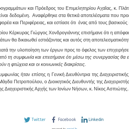
γραμμάτων και Πρόεδρος του Επιμελητηρίου Αχαΐας, κ. Πλάτ
 είναι δεδομένη. Αναφέρθηκε στα θετικά αποτελέσματα που πρ
ρέα και Περιφέρειας, και εστίασε ότι ένας από τους βασικούς
ρίου Κέρκυρας Γιώργος Χονδρογιάννης επισήμανε ότι η απόφαση
ν θα δικαιωθεί εστιάζοντας και αυτός στη αποτελεσματικότητ
ατά την υλοποίηση των έργων προς το όφελος των επιχειρήσε
ό τη συμφωνία και επεσήμανε ότι μέσω της συνεργασίας θα ενι
 η φτώχεια και οι κοινωνικές διακρίσεις.
υμφωνίας ήταν επίσης η Γενική Διευθύντρια της Διαχειριστι
Μάγδα Πετροπούλου, ο Διοικητικός Διευθυντής της Διαχειρι
ς Διαχειριστικής Αρχής των Ιονίων Νήσων, κ. Νίκος Ασπιώτης.
Twitter
Facebook
Linkedin