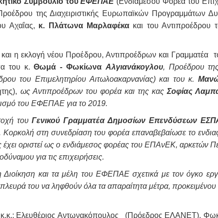
κητικό Συμβούλιο του
ΕΦΕΠΑΕ
(Ενδιάμεσου Φορέα του Επιχ
 Προέδρου της Διαχειριστικής Ευρωπαϊκών Προγραμμάτων Δυ
ου Αχαΐας,
κ. Πλάτωνα Μαρλαφέκα
και του Αντιπροέδρου 
αν και η εκλογή νέου Προέδρου, Αντιπροέδρων και Γραμματ
πα του κ.
Θωμά - Φωκίωνα
Αλγιανάκογλου
, Προέδρου τη
ρου του Επιμελητηρίου Αιτωλοακαρνανίας) και του κ.
Μανώ
της),
ως Αντιπροέδρων του φορέα και της κας
Σοφίας Λαμπ
γισμό του ΕΦΕΠΑΕ για το 2019.
τοχή του
Γενικού Γραμματέα Δημοσίων Επενδύσεων ΕΣΠΑ
Κορκολή στη συνεδρίαση του φορέα επαναβεβαίωσε το ενδιαφέ
 έχει οριστεί ως ο ενδιάμεσος φορέας του ΕΠΑνΕΚ, αρκετών 
οδύναμου για τις επιχειρήσεις.
 Διοίκηση και τα μέλη του ΕΦΕΠΑΕ σχετικά με τον όγκο εργα
ν πλευρά του να ληφθούν όλα τα
απαραίτητα μέτρα, προκειμένου 
ι κ.κ.: Ελευθέριος Αντωνακόπουλος (Πρόεδρος ΕΛΑΝΕΤ), Φωκ