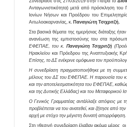
Συνεδρίασε στις 27/03/2019 στην Πάτρα το
Διοι
Ανταγωνιστικότητα) μετά από πρόσκληση του
Ιονίων Νήσων και Προέδρου του Επιμελητηρί
Αιτωλοακαρνανίας, κ.
Παναγιώτη Τσιχριτζή.
Στα βασικά θέματα της ημερήσιας διάταξης ήτ
ανανέωση της εμπιστοσύνης του στα πρόσω
ΕΦΕΠΑΕ, του κ.
Παναγιώτη Τσιχριτζή
(Προέδ
Ηρακλείου
και Πρόεδρου της Αναπτυξιακής Κρή
Επίσης, το ΔΣ ενέκρινε ομόφωνα τον προϋπολο
Η συνεδρίαση πραγματοποιήθηκε με τη συμμε
μέλους του ΔΣ του ΕΦΕΠΑΕ. Η παρουσία του κ. 
και την αποτελεσματικότητα του ΕΦΕΠΑΕ, καθώς
και της Δυτικής Ελλάδας) και του Μεταφορικού Ισ
Ο Γενικός Γραμματέας αντάλλαξε απόψεις με τη
προβλέπεται να του ανατεθεί, και ζήτησε από τη
αρχή με στόχο την μέγιστη δυνατή απορρόφηση.
Στη χθεσινή συνεδρίαση έλαβαν ακόμα μέρος ο