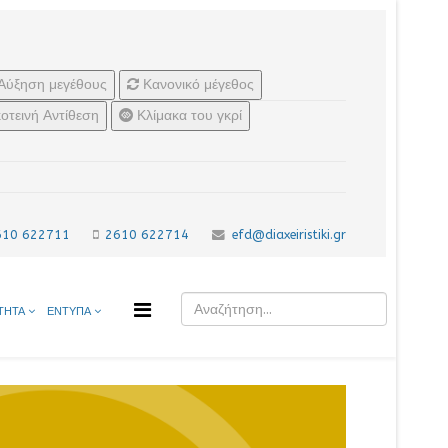
Αύξηση μεγέθους
Κανονικό μέγεθος
οτεινή Αντίθεση
Κλίμακα του γκρί
610 622711
2610 622714
efd@diaxeiristiki.gr
ΤΗΤΑ
ΕΝΤΥΠΑ