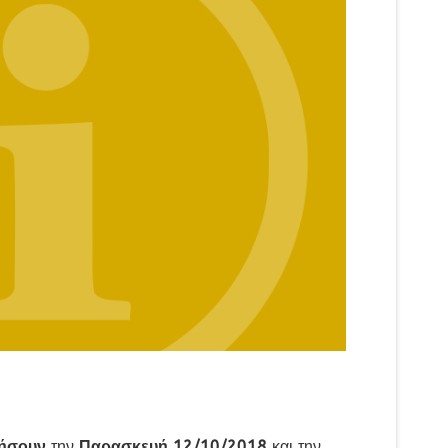
γήσουν
την
Παρασκευή 12/10/2018
και την