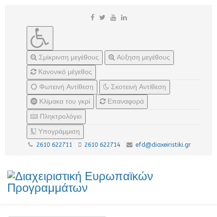
Σμίκρινση μεγέθους
Αύξηση μεγέθους
Κανονικό μέγεθος
Φωτεινή Αντίθεση
Σκοτεινή Αντίθεση
Κλίμακα του γκρί
Επαναφορά
Πληκτρολόγιο
Υπογράμμιση
2610 622711
2610 622714
efd@diaxeiristiki.gr