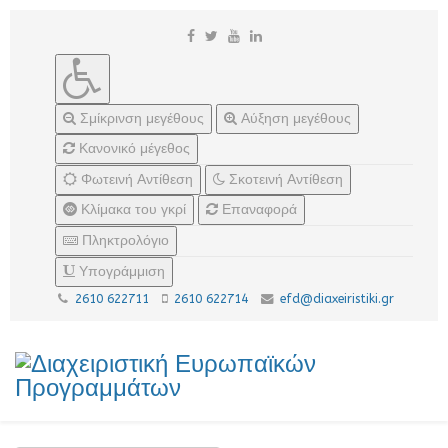
Σμίκρινση μεγέθους
Αύξηση μεγέθους
Κανονικό μέγεθος
Φωτεινή Αντίθεση
Σκοτεινή Αντίθεση
Κλίμακα του γκρί
Επαναφορά
Πληκτρολόγιο
Υπογράμμιση
2610 622711
2610 622714
efd@diaxeiristiki.gr