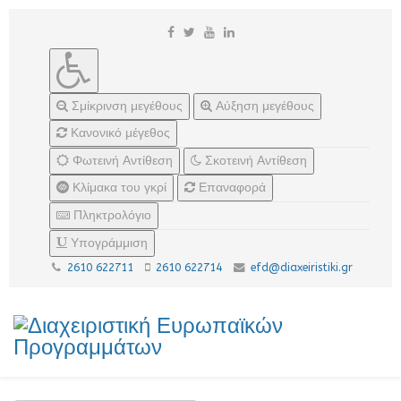
Σμίκρινση μεγέθους
Αύξηση μεγέθους
Κανονικό μέγεθος
Φωτεινή Αντίθεση
Σκοτεινή Αντίθεση
Κλίμακα του γκρί
Επαναφορά
Πληκτρολόγιο
Υπογράμμιση
2610 622711
2610 622714
efd@diaxeiristiki.gr