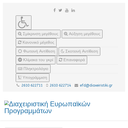
Σμίκρινση μεγέθους
Αύξηση μεγέθους
Κανονικό μέγεθος
Φωτεινή Αντίθεση
Σκοτεινή Αντίθεση
Κλίμακα του γκρί
Επαναφορά
Πληκτρολόγιο
Υπογράμμιση
2610 622711
2610 622714
efd@diaxeiristiki.gr