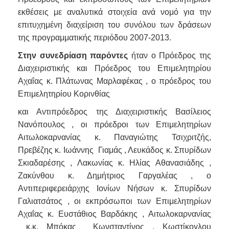
εκθέσεις με αναλυτικά στοιχεία ανά νομό για την
επιτυχημένη διαχείριση του συνόλου των δράσεων
της προγραμματικής περιόδου 2007-2013.
Στην συνεδρίαση παρόντες
ήταν o Πρόεδρος της
Διαχειριστικής και Πρόεδρος του Επιμελητηρίου
Αχαΐας κ. Πλάτωνας Μαρλαφέκας , o πρόεδρος του
Επιμελητηρίου Κορινθίας
και Αντιπρόεδρος της Διαχειριστικής Βασίλειος
Νανόπουλος , οι πρόεδροι των Επιμελητηρίων
Αιτωλοκαρνανίας κ. Παναγιώτης Τσιχριτζής,
Πρεβέζης κ. Ιωάννης Γιαμάς , Λευκάδος κ. Σπυρίδων
Σκιαδαρέσης , Λακωνίας κ. Ηλίας Αθανασιάδης ,
Ζακύνθου κ. Δημήτριος Γαργαλέας , ο
Αντιπεριφερειάρχης Ιονίων Νήσων κ. Σπυρίδων
Γαλιατσάτος , οι εκπρόσωποι των Επιμελητηρίων
Αχαΐας κ. Ευστάθιος Βαρδάκης , Αιτωλοκαρνανίας
κ.κ. Μπόκας Κωνσταντίνος , Κωστίκογλου