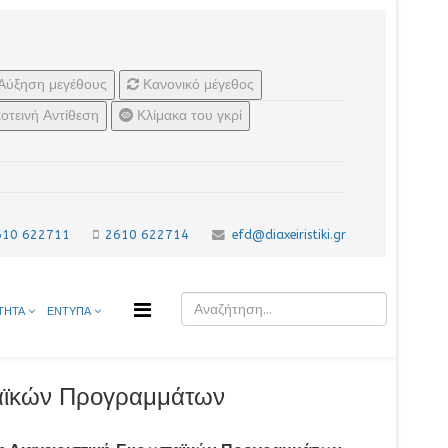
Αύξηση μεγέθους
Κανονικό μέγεθος
οτεινή Αντίθεση
Κλίμακα του γκρί
610 622711
2610 622714
efd@diaxeiristiki.gr
ΤΗΤΑ
ΕΝΤΥΠΑ
παϊκών Προγραμμάτων