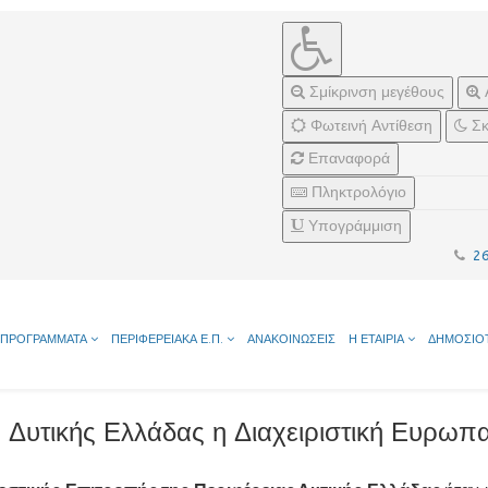
Σμίκρινση μεγέθους
Φωτεινή Αντίθεση
Σκ
Επαναφορά
Πληκτρολόγιο
Υπογράμμιση
2
ΠΡΟΓΡΑΜΜΑΤΑ
ΠΕΡΙΦΕΡΕΙΑΚΑ Ε.Π.
ΑΝΑΚΟΙΝΩΣΕΙΣ
Η ΕΤΑΙΡΙΑ
ΔΗΜΟΣΙΟ
ς Δυτικής Ελλάδας η Διαχειριστική Ευρω