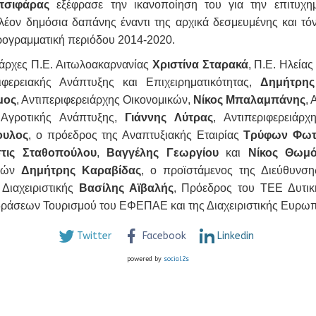
ατσιφάρας
εξέφρασε την ικανοποίηση του για την επιτυ
πλέον δημόσια δαπάνης έναντι της αρχικά δεσμευμένης και τ
ογραμματική περιόδου 2014-2020.
ιάρχες Π.Ε. Αιτωλοακαρνανίας
Χριστίνα Σταρακά
, Π.Ε. Ηλεία
ριφερειακής Ανάπτυξης και Επιχειρηματικότητας,
Δημήτρης
μος
, Αντιπεριφερειάρχης Οικονομικών,
Νίκος Μπαλαμπάνης
, 
ς Αγροτικής Ανάπτυξης,
Γιάννης Λύτρας
, Αντιπεριφερειά
ουλος
, ο πρόεδρος της Αναπτυξιακής Εταιρίας
Τρύφων Φωτ
τις
Σταθοπούλου
,
Βαγγέλης Γεωργίου
και
Νίκος Θωμ
ομών
Δημήτρης Καραβίδας
, ο προϊστάμενος της Διεύθυνσ
 Διαχειριστικής
Βασίλης Αϊβαλής
, Πρόεδρος του ΤΕΕ Δυτι
ράσεων Τουρισμού του ΕΦΕΠΑΕ και της Διαχειριστικής Ευρω
Twitter
Facebook
Linkedin
powered by
social2s