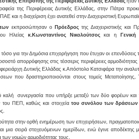
εστικής Επιτροπής της Περιφέρειας Δυτικής Ελλάδας
ήταν 
γραφεία της Περιφέρειας Δυτικής Ελλάδας, στην Πάτρα προκ
Ε και η διαχείριση έχει ανατεθεί στην Διαχειριστική Ευρωπ
άτων
εκπροσώπησαν ο
Πρόεδρος
της Διαχειριστικής και 
ριου Ηλείας
κ.
Κωνσταντίνος Νικολούτσος
και η
Γενική 
τόσο για την Δημόσια επιχορήγηση που έτυχαν οι επενδύσεις τ
οσοστό απορρόφησης στις τέσσερις περιφέρειες αρμοδιότητα
φερειάρχη Δυτικής Ελλάδας κ.Απόστολο Κατσιφάρα την αναλ
σεων που δραστηριοποιούνται στους τομείς Μεταποίησης, 
ύ καλή συνεργασία που υπήρξε μεταξύ των δύο φορέων και π
 του ΠΕΠ, καθώς και στοιχεία
του συνόλου των δράσεων
ς.
αρύτητα στην ορθή ενημέρωση των επιχειρήσεων, πραγματοπο
ι μια σειρά στοχευόμενων ημερίδων, ενώ έγινε αποδέκτης
α των νομών αρμοδιότητας τους.