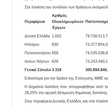
Στα πλαίσια του συνόλου των δράσεων εκταμιεύθ
Αριθμός
Περιφέρεια
Ολοκληρωμένων
Πιστοποιημ
Έργων
Δυτική Ελλάδα
1.002
79.738.513,7
Ηπείρου
830
73.377.854,0
Πελοποννήσου
858
74.535.038,8
Ιονίων Νήσων
626
73.243.440,1
Γενικό Σύνολο
3.316
300.894.846,
Ειδικότερα για την δράση της Ενίσχυσης ΜΜΕ εκτ
Η Δημόσια Δαπάνη που απορροφήθηκε από τις 
28,25% την αρχική δέσμευση δημόσιας δαπάνης γ
Στην περιφέρεια Δυτικής Ελλάδος και στα πλαίσι