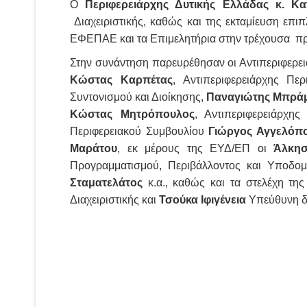
Ο
Περιφερειάρχης Δυτικής Ελλάδας κ. Κ
Διαχειριστικής, καθώς και της εκταμίευση επι
ΕΦΕΠΑΕ και τα Επιμελητήρια στην τρέχουσα πρ
Στην συνάντηση παρευρέθησαν οι Αντιπεριφερε
Κώστας Καρπέτας
, Αντιπεριφερειάρχης Πε
Συντονισμού και Διοίκησης,
Παναγιώτης Μπρά
Κώστας Μητρόπουλος
, Αντιπεριφερειάρχη
Περιφερειακού Συμβουλίου
Γιώργος Αγγελόπ
Μαράτου
, εκ μέρους της ΕΥΔ/ΕΠ οι
Άλκησ
Προγραμματισμού, Περιβάλλοντος και Υποδ
Σταματελάτος
κ.α., καθώς και τα στελέχη της
Διαχειριστικής και
Τσούκα Ιφιγένεια
Υπεύθυνη δ