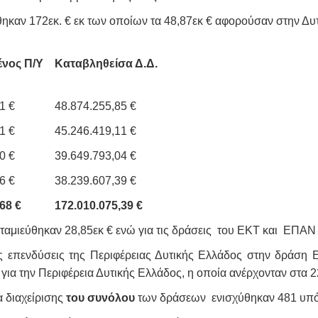
ηκαν 172εκ. € εκ των οποίων τα 48,87εκ € αφορούσαν στην Δυ
ένος Π/Υ
Καταβληθείσα Δ.Δ.
1 €
48.874.255,85 €
1 €
45.246.419,11 €
0 €
39.649.793,04 €
6 €
38.239.607,39 €
68 €
172.010.075,39 €
αμιεύθηκαν 28,85εκ € ενώ για τις δράσεις του ΕΚΤ και ΕΠΑΝ Ι
επενδύσεις της Περιφέρειας Δυτικής Ελλάδος στην δράση 
ια την Περιφέρεια Δυτικής Ελλάδος, η οποία ανέρχονταν στα 2
α διαχείρισης
του συνόλου
των δράσεων ενισχύθηκαν 481 υπό-σ