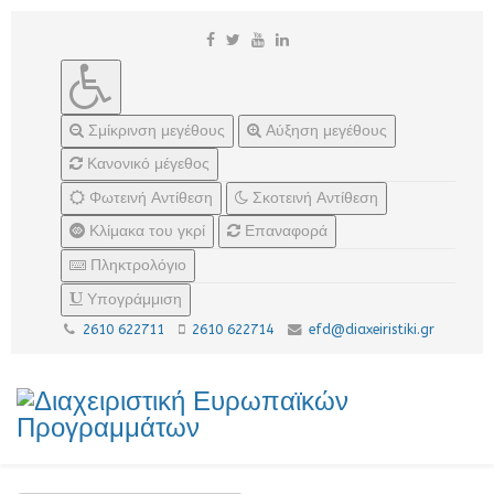
Σμίκρινση μεγέθους
Αύξηση μεγέθους
Κανονικό μέγεθος
Φωτεινή Αντίθεση
Σκοτεινή Αντίθεση
Κλίμακα του γκρί
Επαναφορά
Πληκτρολόγιο
Υπογράμμιση
2610 622711
2610 622714
efd@diaxeiristiki.gr