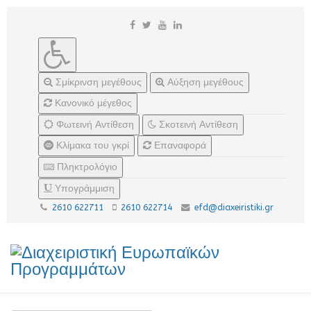
Σμίκρινση μεγέθους
Αύξηση μεγέθους
Κανονικό μέγεθος
Φωτεινή Αντίθεση
Σκοτεινή Αντίθεση
Κλίμακα του γκρί
Επαναφορά
Πληκτρολόγιο
Υπογράμμιση
2610 622711
2610 622714
efd@diaxeiristiki.gr