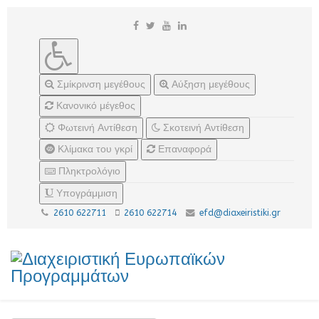
Σμίκρινση μεγέθους
Αύξηση μεγέθους
Κανονικό μέγεθος
Φωτεινή Αντίθεση
Σκοτεινή Αντίθεση
Κλίμακα του γκρί
Επαναφορά
Πληκτρολόγιο
Υπογράμμιση
2610 622711
2610 622714
efd@diaxeiristiki.gr