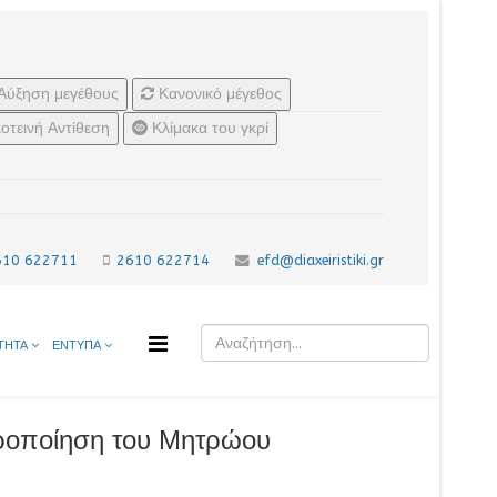
Αύξηση μεγέθους
Κανονικό μέγεθος
οτεινή Αντίθεση
Κλίμακα του γκρί
610 622711
2610 622714
efd@diaxeiristiki.gr
ΤΗΤΑ
ΕΝΤΥΠΑ
ιροποίηση του Μητρώου