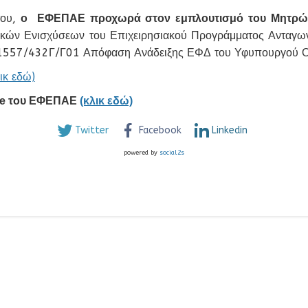
του,
ο ΕΦΕΠΑΕ προχωρά στον εμπλουτισμό του Μητρώ
κών Ενισχύσεων του Επιχειρησιακού Προγράμματος Ανταγωνισ
557/432Γ/Γ01 Απόφαση Ανάδειξης ΕΦΔ του Υφυπουργού Οικ
λικ εδώ)
site του ΕΦΕΠΑΕ
(κλικ εδώ)
Twitter
Facebook
Linkedin
powered by
social2s