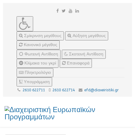
Σμίκρινση μεγέθους
Αύξηση μεγέθους
Κανονικό μέγεθος
Φωτεινή Αντίθεση
Σκοτεινή Αντίθεση
Κλίμακα του γκρί
Επαναφορά
Πληκτρολόγιο
Υπογράμμιση
2610 622711
2610 622714
efd@diaxeiristiki.gr