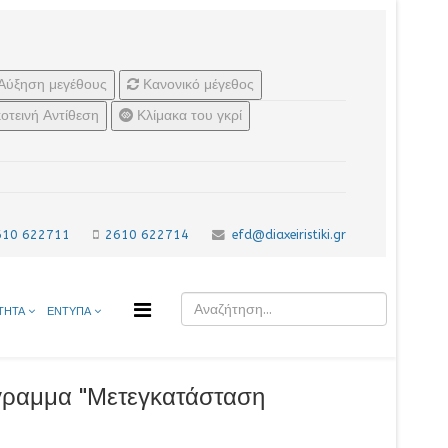
Αύξηση μεγέθους
Κανονικό μέγεθος
οτεινή Αντίθεση
Κλίμακα του γκρί
610 622711
2610 622714
efd@diaxeiristiki.gr
ΤΗΤΑ
ΕΝΤΥΠΑ
όγραμμα "Μετεγκατάσταση