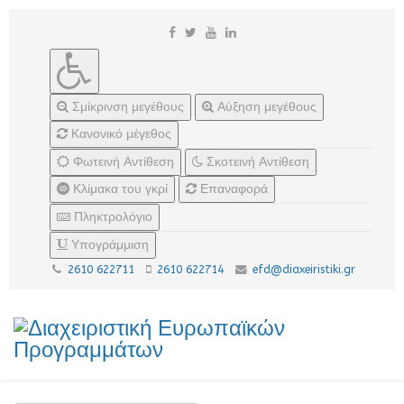
Σμίκρινση μεγέθους
Αύξηση μεγέθους
Κανονικό μέγεθος
Φωτεινή Αντίθεση
Σκοτεινή Αντίθεση
Κλίμακα του γκρί
Επαναφορά
Πληκτρολόγιο
Υπογράμμιση
2610 622711
2610 622714
efd@diaxeiristiki.gr