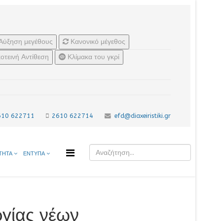
Αύξηση μεγέθους
Κανονικό μέγεθος
οτεινή Αντίθεση
Κλίμακα του γκρί
610 622711
2610 622714
efd@diaxeiristiki.gr
ΤΗΤΑ
ΕΝΤΥΠΑ
ργίας νέων